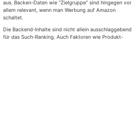
aus. Backen-Daten wie “Zielgruppe” sind hingegen vor
allem relevant, wenn man Werbung auf Amazon
schaltet.
Die Backend-Inhalte sind nicht allein ausschlaggebend
für das Such-Ranking. Auch Faktoren wie Produkt-
Rezensionen, Click-Through-Rate (CTR: wie viel % der
Nutzer klicken auf die Anzeige in den
Suchergebnissen?), Conversion-Rate (wie viel % der
angesehenen Anzeigen führen zum Kauf?) werden mit
einbezogen. Daher kann es mitunter einige Zeit dauern,
bis sich ein Buch als Bestseller etabliert. Mehr dazu in
unseren: “
Goldenen Regeln
“.
Zusammenfassend stellen wir fest: Nur wenn die
Backend-Inhalte gewissenhaft und sinnvoll gepflegt
sind, wird der Amazon Suchalgorithmus (auch “A9”
genannt) eine Anzeige entsprechend “ranken”. Große
Buchhändler und Verlage beauftragen meist
professionelle Agenturen, die sich mit der Optimierung